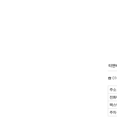
티앤비
☎ 01
주소
전화
팩스
주차